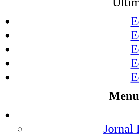
Últim
E
E
E
E
E
Menu 
Jornal 