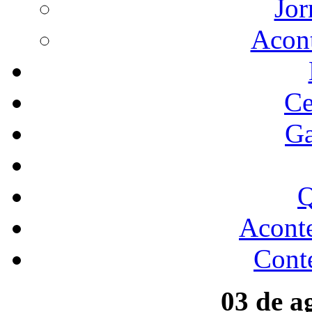
Jor
Acon
Ce
Ga
Q
Acont
Conte
03 de a