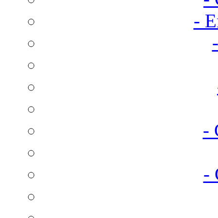
- E
-
-