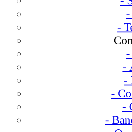
- 
-
- T
Con
-
- 
-
- Co
- 
- Ban