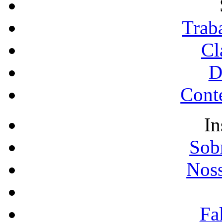
Trab
Cl
D
Conte
In
Sobr
Noss
Fa