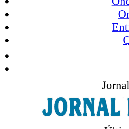
Ond
O
Ent
Q
Jorna