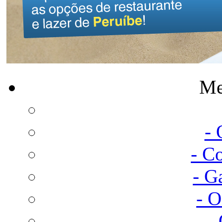
Me
-
- C
- G
- 
-