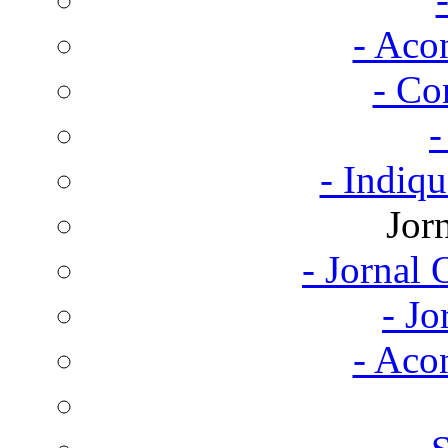
- Aco
- Co
-
- Indiq
Jor
- Jornal
- Jo
- Aco