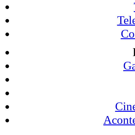
Tel
Co
Ga
Cin
Acont