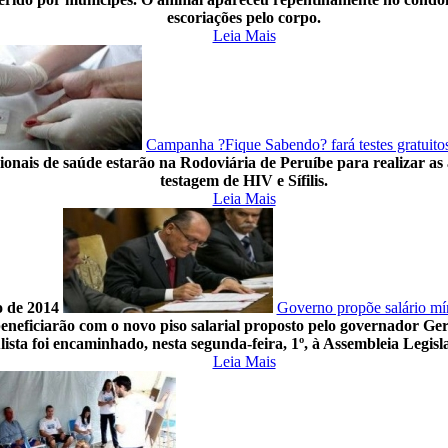
escoriações pelo corpo.
Leia Mais
Campanha ?Fique Sabendo? fará testes gratuitos
ssionais de saúde estarão na Rodoviária de Peruíbe para realizar 
testagem de HIV e Sífilis.
Leia Mais
 de 2014
Governo propõe salário m
beneficiarão com o novo piso salarial proposto pelo governador Ge
lista foi encaminhado, nesta segunda-feira, 1º, à Assembleia Legisl
Leia Mais