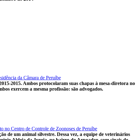
esidência da Câmara de Peruíbe
 2015-2015. Ambos protocolaram suas chapas à mesa-diretora no
, ambos exercem a mesma profissão: são advogados.
nto no Centro de Controle de Zoonoses de Peruíbe
 de um animal silvestre. Dessa vez, a equipe de veterinários
ínio Aldeia da Jureia, no bairro do Arpoador, com sinais de