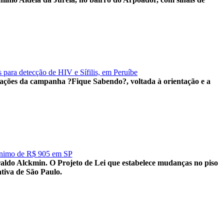
 para detecção de HIV e Sífilis, em Peruíbe
as ações da campanha ?Fique Sabendo?, voltada à orientação e a
ínimo de R$ 905 em SP
raldo Alckmin. O Projeto de Lei que estabelece mudanças no piso
ativa de São Paulo.