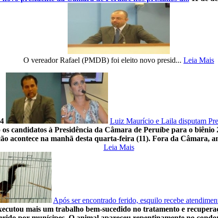
O vereador Rafael (PMDB) foi eleito novo presid...
Leia Mais
14
Luiz Maurício e Laila disputam Pr
 os candidatos à Presidência da Câmara de Peruíbe para o biênio
eleição acontece na manhã desta quarta-feira (11). Fora da Câmara
Leia Mais
Após ser encontrado ferido, esquilo recebe atendime
cutou mais um trabalho bem-sucedido no tratamento e recuperação
ferido por munícipes. O animal apareceu repentinamente no condom