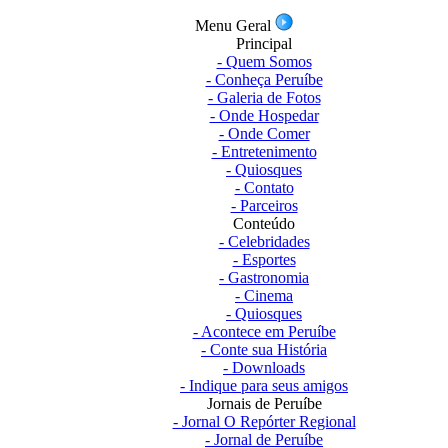
Menu Geral
Principal
- Quem Somos
- Conheça Peruíbe
- Galeria de Fotos
- Onde Hospedar
- Onde Comer
- Entretenimento
- Quiosques
- Contato
- Parceiros
Conteúdo
- Celebridades
- Esportes
- Gastronomia
- Cinema
- Quiosques
- Acontece em Peruíbe
- Conte sua História
- Downloads
- Indique para seus amigos
Jornais de Peruíbe
- Jornal O Repórter Regional
- Jornal de Peruíbe