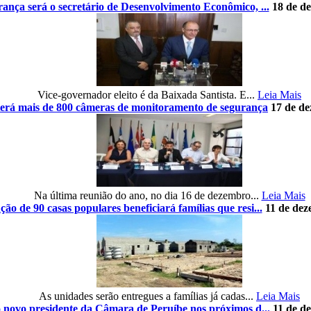
ança será o secretário de Desenvolvimento Econômico, ...
18 de d
Vice-governador eleito é da Baixada Santista. E...
Leia Mais
terá mais de 800 câmeras de monitoramento de segurança
17 de d
Na última reunião do ano, no dia 16 de dezembro...
Leia Mais
ão de 90 casas populares beneficiará famílias que resi...
11 de dez
As unidades serão entregues a famílias já cadas...
Leia Mais
o novo presidente da Câmara de Peruíbe nos próximos d...
11 de d