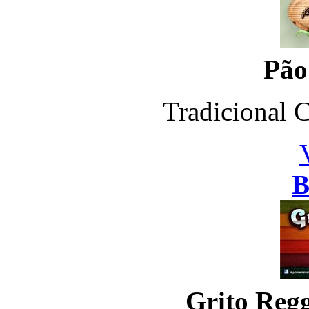
Pão
Tradicional C
B
Grito Reg