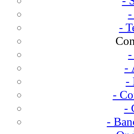
- 
-
- T
Con
-
- 
-
- Co
- 
- Ban