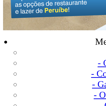
Me
-
- C
- G
- 
-