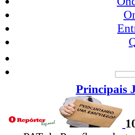
Ond
O
Ent
Q
Principais 
1