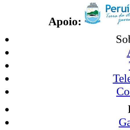
Apoio:
So
Tel
Co
Ga