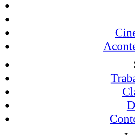
Cin
Acont
Trab
Cl
D
Conte