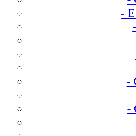
- E
-
-