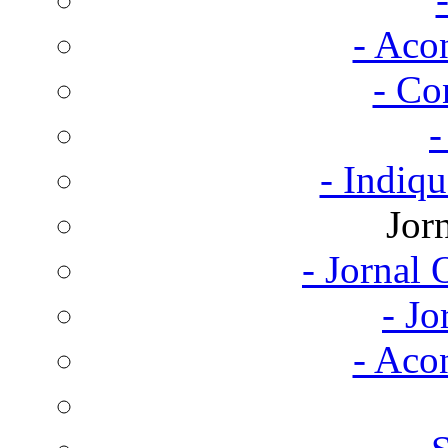
- Aco
- Co
-
- Indiq
Jor
- Jornal
- Jo
- Aco