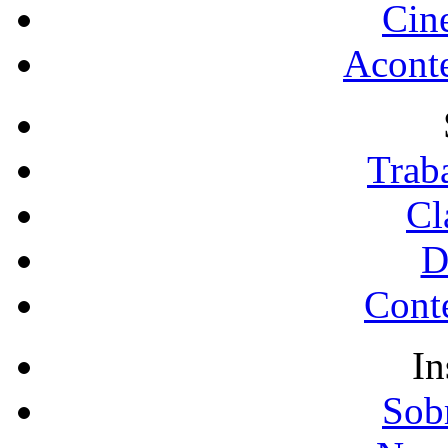
Cin
Acont
Trab
Cl
D
Conte
In
Sobr