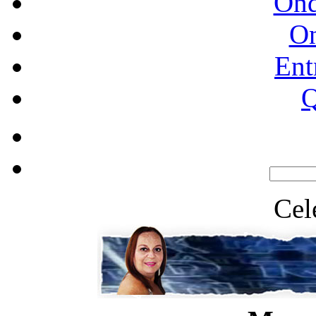
Ond
O
Ent
Q
Cel