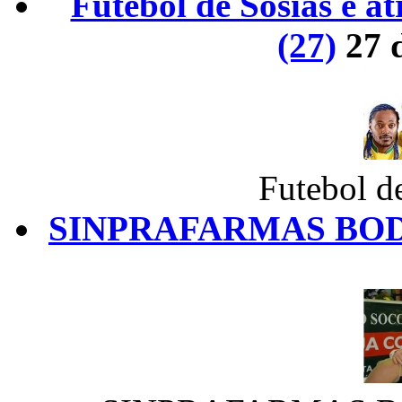
Futebol de Sósias é 
(27)
27 
Futebol d
SINPRAFARMAS BOD