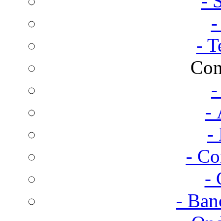
- 
-
- T
Con
-
- 
-
- Co
- 
- Ban