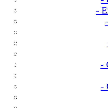
- E
-
-