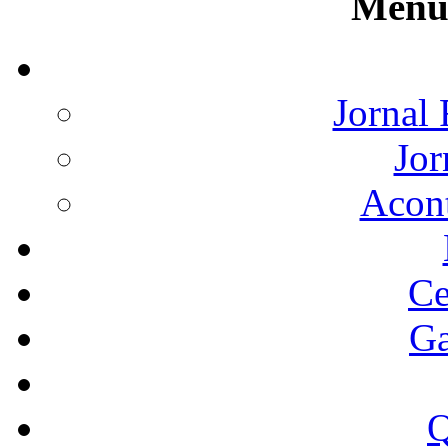
Menu 
Jornal 
Jor
Acon
Ce
Ga
Q