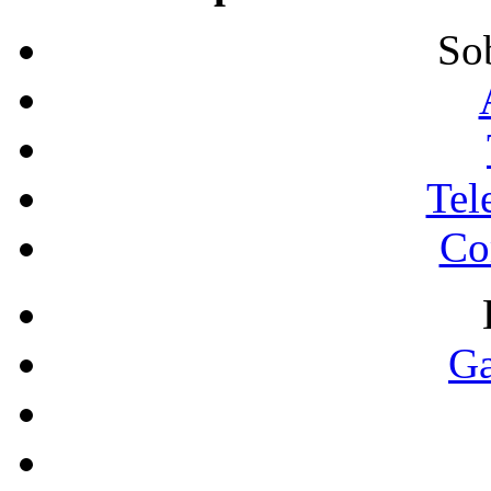
So
Tel
Co
Ga