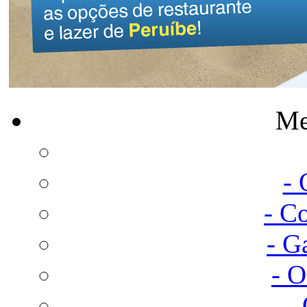
Me
-
- C
- G
- 
-