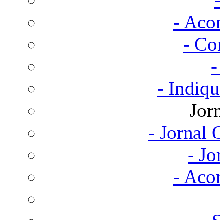
- Aco
- Co
-
- Indiq
Jor
- Jornal
- Jo
- Aco