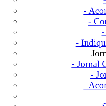
- Aco
- Co
-
- Indiq
Jor
- Jornal
- Jo
- Aco