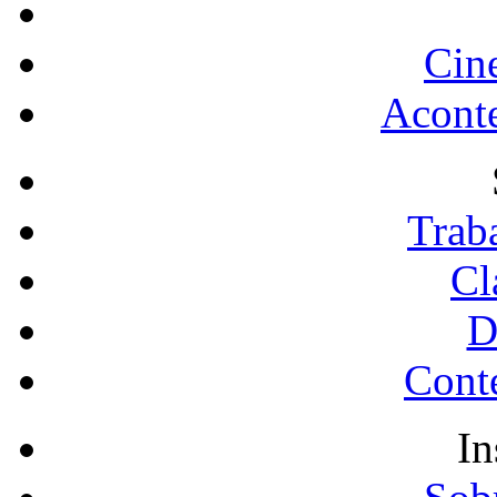
Cin
Acont
Trab
Cl
D
Conte
In