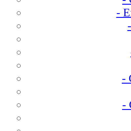
- E
-
-