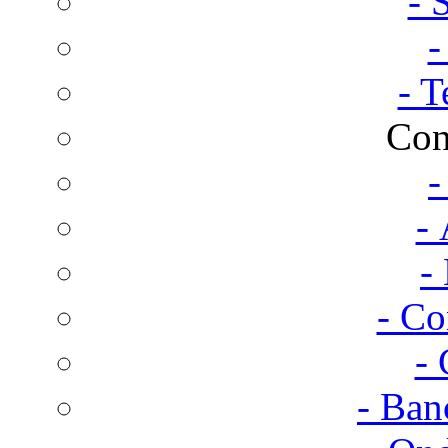
- 
-
- T
Con
-
- 
-
- Co
- 
- Ban