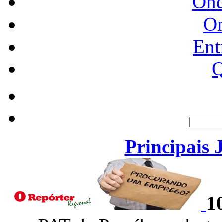
Ond
O
Ent
Q
Principais 
1