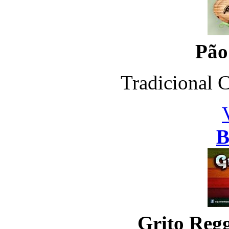
Pão
Tradicional C
B
Grito Reg