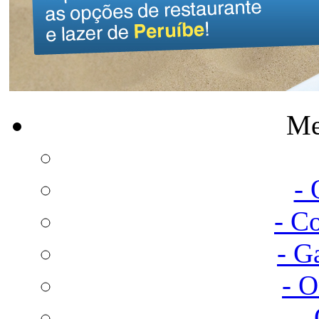
Me
-
- C
- G
- 
-