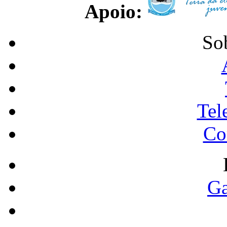
Apoio:
So
Tel
Co
Ga