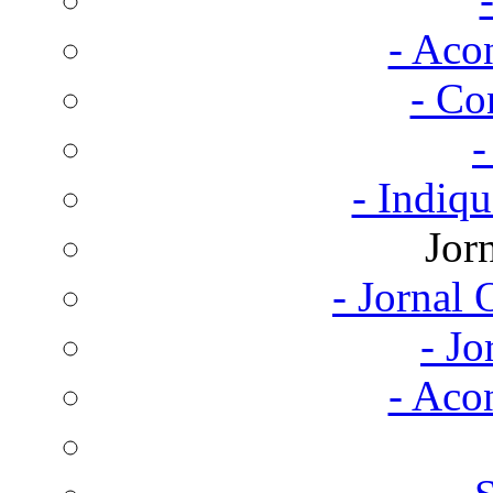
- Aco
- Co
-
- Indiq
Jor
- Jornal
- Jo
- Aco