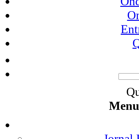
Ond
O
Ent
Q
Qu
Menu 
Jornal 