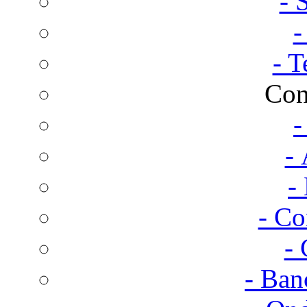
- 
-
- T
Con
-
- 
-
- Co
- 
- Ban