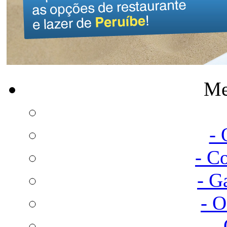
Me
-
- C
- G
- 
-