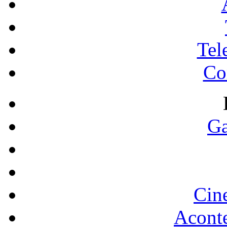
Tel
Co
Ga
Cin
Acont