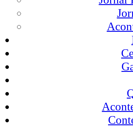
Jor
Acon
Ce
Ga
Q
Acont
Conte