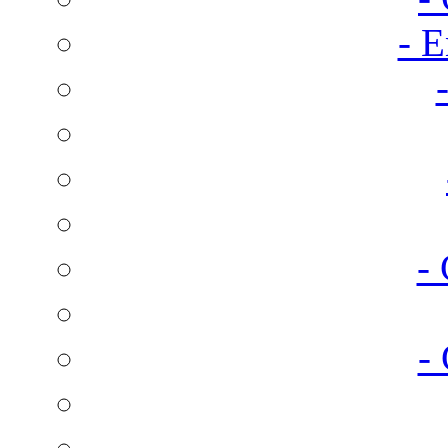
- E
-
-