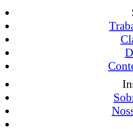
Trab
Cl
D
Conte
In
Sobr
Noss