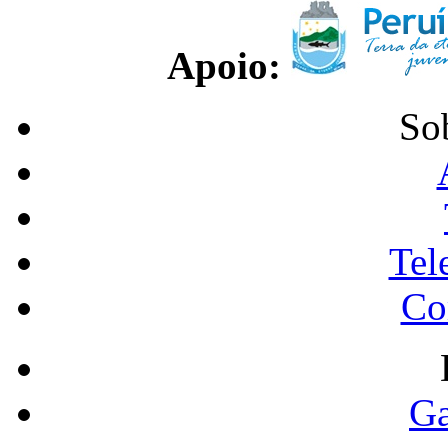
Apoio:
So
Tel
Co
Ga