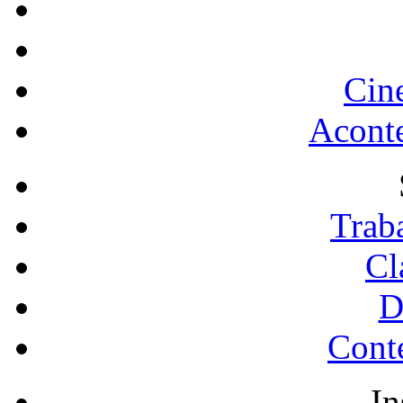
Cin
Acont
Trab
Cl
D
Conte
In