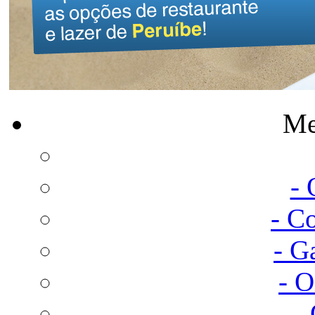
Me
-
- C
- G
- 
-