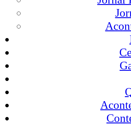
Jor
Acon
Ce
Ga
Q
Acont
Conte