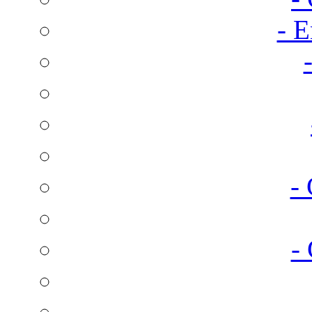
- E
-
-