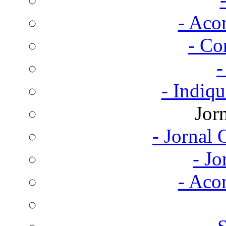
- Aco
- Co
-
- Indiq
Jor
- Jornal
- Jo
- Aco