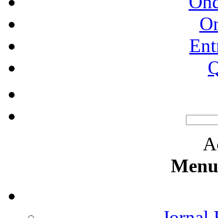
Ond
O
Ent
Q
A
Menu 
Jornal 