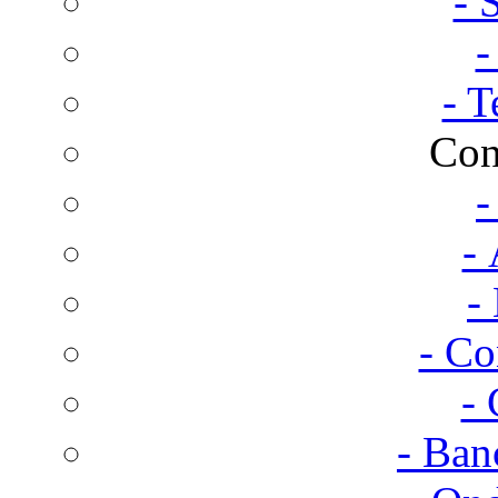
- 
-
- T
Con
-
- 
-
- Co
- 
- Ban