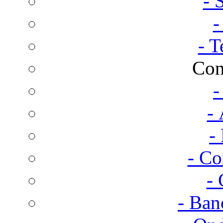
- 
-
- T
Con
-
- 
-
- Co
- 
- Ban