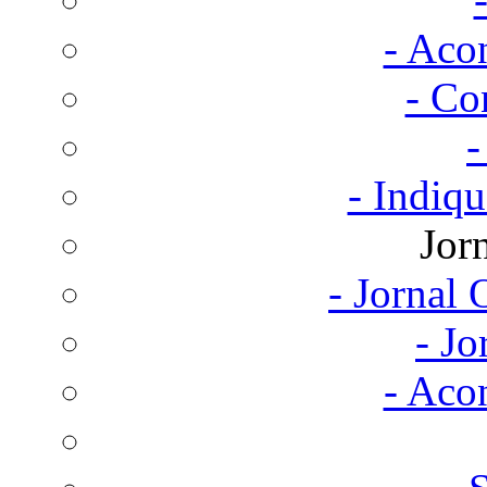
- Aco
- Co
-
- Indiq
Jor
- Jornal
- Jo
- Aco