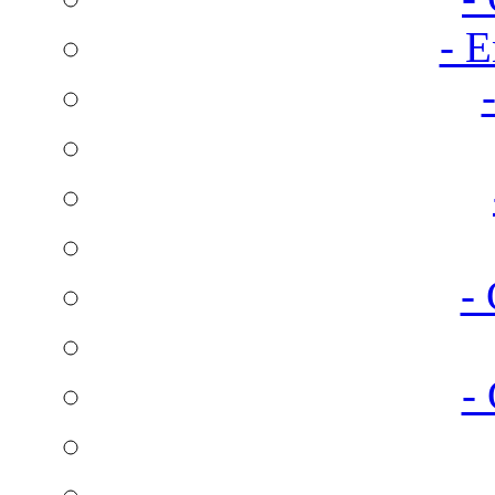
- E
-
-