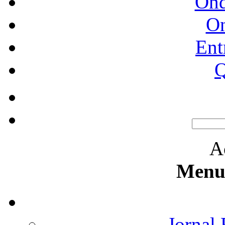
Ond
O
Ent
Q
A
Menu 
Jornal 