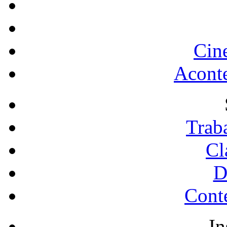
Cin
Acont
Trab
Cl
D
Conte
In