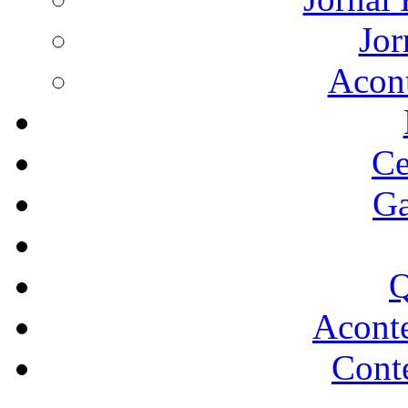
Jor
Acon
Ce
Ga
Q
Acont
Conte