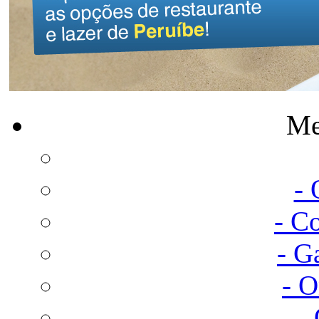
Me
-
- C
- G
- 
-