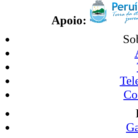
Apoio:
So
Tel
Co
Ga