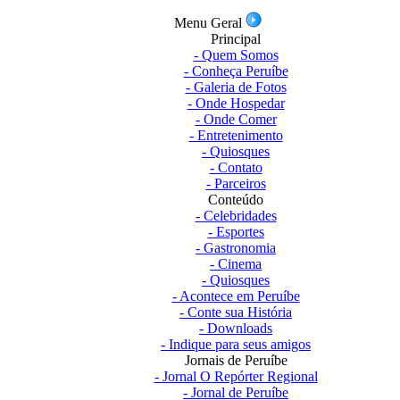
Menu Geral
Principal
- Quem Somos
- Conheça Peruíbe
- Galeria de Fotos
- Onde Hospedar
- Onde Comer
- Entretenimento
- Quiosques
- Contato
- Parceiros
Conteúdo
- Celebridades
- Esportes
- Gastronomia
- Cinema
- Quiosques
- Acontece em Peruíbe
- Conte sua História
- Downloads
- Indique para seus amigos
Jornais de Peruíbe
- Jornal O Repórter Regional
- Jornal de Peruíbe