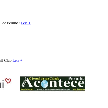
al de Peruibe!
Leia +
nil Club
Leia +