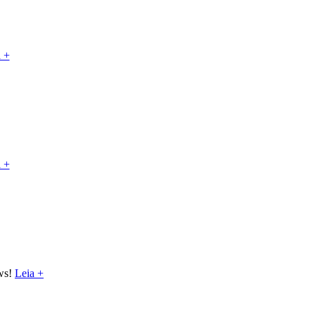
 +
 +
ows!
Leia +